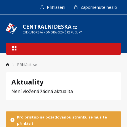
Přejít
Přihlášení
Zapomenuté heslo
k
hlavnímu
obsahu
CENTRALNIDESKA
.CZ
EXEKUTORSKÁ KOMORA ČESKÉ REPUBLIKY
Hlavní
navigace
Přihlásit se
Aktuality
Není vložená žádná aktualita
Pro přístup na požadovanou stránku se musíte
přihlásit.