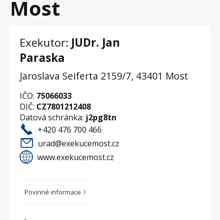
Most
Exekutor:
JUDr. Jan
Paraska
Jaroslava Seiferta 2159/7, 43401 Most
IČO:
75066033
DIČ:
CZ7801212408
Datová schránka:
j2pg8tn
+420 476 700 466
urad@exekucemost.cz
www.exekucemost.cz
Povinné informace