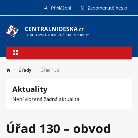
Přejít
Přihlášení
Zapomenuté heslo
k
hlavnímu
obsahu
CENTRALNIDESKA
.CZ
EXEKUTORSKÁ KOMORA ČESKÉ REPUBLIKY
Hlavní
navigace
Úřady
Úřad 130
Aktuality
Není vložená žádná aktualita
Úřad 130 – obvod