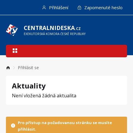
Přejít
Přihlášení
Zapomenuté heslo
k
hlavnímu
obsahu
CENTRALNIDESKA
.CZ
EXEKUTORSKÁ KOMORA ČESKÉ REPUBLIKY
Hlavní
navigace
Přihlásit se
Aktuality
Není vložená žádná aktualita
Pro přístup na požadovanou stránku se musíte
přihlásit.