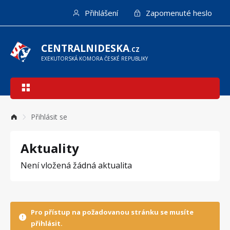
Přejít
Přihlášení
Zapomenuté heslo
k
hlavnímu
obsahu
CENTRALNIDESKA
.CZ
EXEKUTORSKÁ KOMORA ČESKÉ REPUBLIKY
Hlavní
navigace
Přihlásit se
Aktuality
Není vložená žádná aktualita
Pro přístup na požadovanou stránku se musíte
přihlásit.