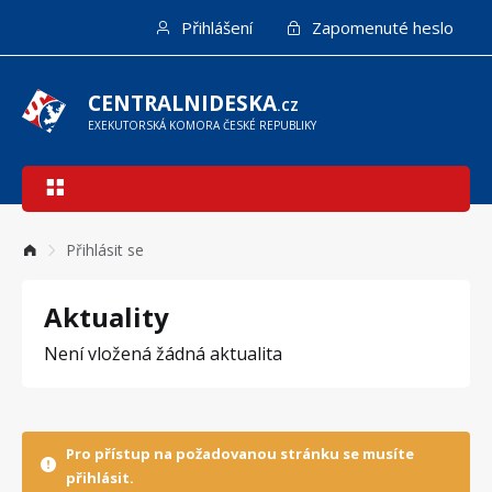
Přejít
Přihlášení
Zapomenuté heslo
k
hlavnímu
obsahu
CENTRALNIDESKA
.CZ
EXEKUTORSKÁ KOMORA ČESKÉ REPUBLIKY
Hlavní
navigace
Přihlásit se
Aktuality
Není vložená žádná aktualita
Pro přístup na požadovanou stránku se musíte
přihlásit.