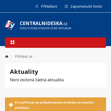
Přejít
Přihlášení
Zapomenuté heslo
k
hlavnímu
obsahu
CENTRALNIDESKA
.CZ
EXEKUTORSKÁ KOMORA ČESKÉ REPUBLIKY
Hlavní
navigace
Přihlásit se
Aktuality
Není vložená žádná aktualita
Pro přístup na požadovanou stránku se musíte
přihlásit.