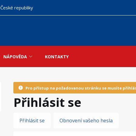
 České republiky
NÁPOVĚDA
KONTAKTY
Pro přístup na požadovanou stránku se musíte přihlás
Přihlásit se
Hlavní
Přihlásit se
Obnovení vašeho hesla
záložky