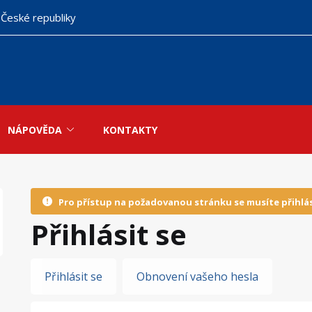
 České republiky
NÁPOVĚDA
KONTAKTY
Pro přístup na požadovanou stránku se musíte přihlás
Přihlásit se
Hlavní
Přihlásit se
Obnovení vašeho hesla
záložky