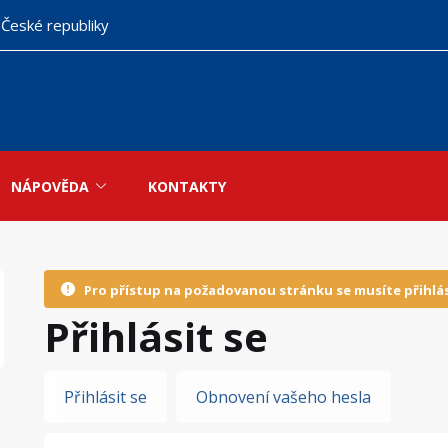
 České republiky
NÁPOVĚDA
KONTAKTY
Pro přístup na požadovanou stránku se musíte přihlás
Přihlásit se
Hlavní
Přihlásit se
Obnovení vašeho hesla
záložky