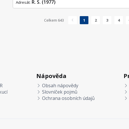
R. S. (1977)
Adresát:
Celkem 643
1
2
3
4
Nápověda
P
R
Obsah nápovědy
kucí
Slovníček pojmů
Ochrana osobních údajů