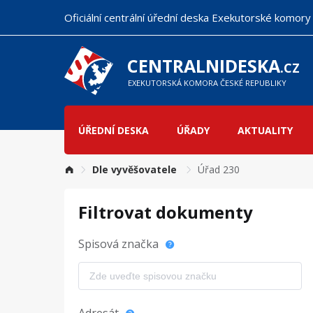
Přejít
Oficiální centrální úřední deska Exekutorské komory
k
hlavnímu
obsahu
CENTRALNIDESKA
.CZ
EXEKUTORSKÁ KOMORA ČESKÉ REPUBLIKY
ÚŘEDNÍ DESKA
ÚŘADY
AKTUALITY
Hlavní
navigace
Dle vyvěšovatele
Úřad 230
Filtrovat dokumenty
Spisová značka