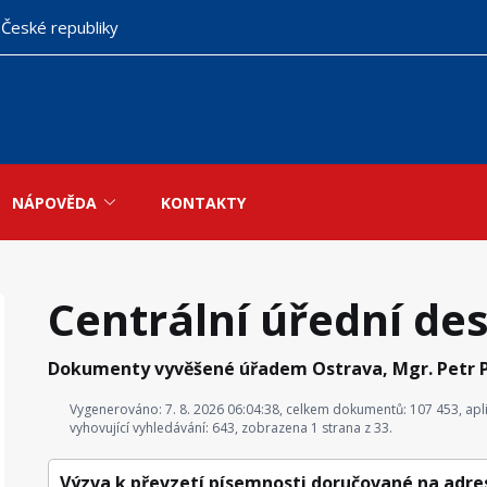
 České republiky
NÁPOVĚDA
KONTAKTY
Centrální úřední de
Dokumenty vyvěšené úřadem Ostrava, Mgr. Petr P
Vygenerováno: 7. 8. 2026 06:04:38, celkem dokumentů: 107 453, aplik
vyhovující vyhledávání: 643, zobrazena 1 strana z 33.
Výzva k převzetí písemnosti doručované na adre