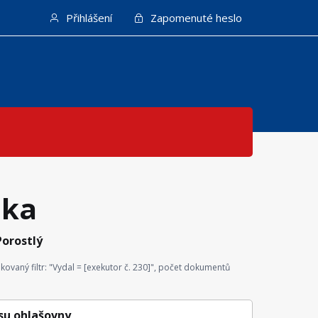
Přihlášení
Zapomenuté heslo
ska
orostlý
ovaný filtr: "Vydal = [exekutor č. 230]", počet dokumentů
su ohlašovny