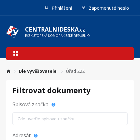
Přejít
Přihlášení
Zapomenuté heslo
k
hlavnímu
obsahu
CENTRALNIDESKA
.CZ
EXEKUTORSKÁ KOMORA ČESKÉ REPUBLIKY
Hlavní
navigace
Dle vyvěšovatele
Úřad 222
Filtrovat dokumenty
Spisová značka
Adresát