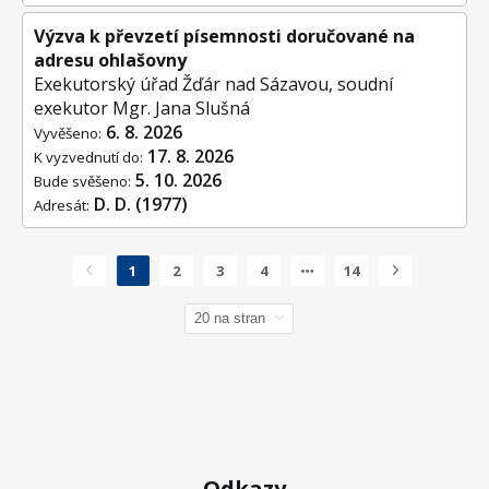
Výzva k převzetí písemnosti doručované na
adresu ohlašovny
Exekutorský úřad Žďár nad Sázavou, soudní
exekutor Mgr. Jana Slušná
6. 8. 2026
Vyvěšeno:
17. 8. 2026
K vyzvednutí do:
5. 10. 2026
Bude svěšeno:
D. D. (1977)
Adresát:
1
2
3
4
14
Odkazy