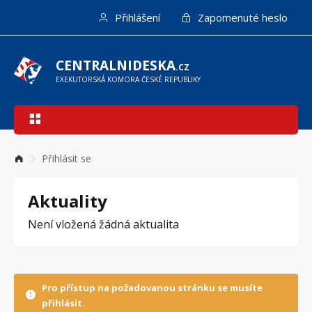
Přejít
Přihlášení
Zapomenuté heslo
k
hlavnímu
obsahu
CENTRALNIDESKA
.CZ
EXEKUTORSKÁ KOMORA ČESKÉ REPUBLIKY
Hlavní
navigace
Přihlásit se
Aktuality
Není vložená žádná aktualita
Pro přístup na požadovanou stránku se musíte
přihlásit.