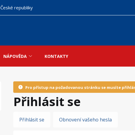
 České republiky
NÁPOVĚDA
KONTAKTY
Pro přístup na požadovanou stránku se musíte přihlás
Přihlásit se
Hlavní
Přihlásit se
Obnovení vašeho hesla
záložky