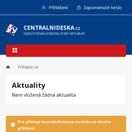
Přejít
Přihlášení
Zapomenuté heslo
k
hlavnímu
obsahu
CENTRALNIDESKA
.CZ
EXEKUTORSKÁ KOMORA ČESKÉ REPUBLIKY
Hlavní
navigace
Přihlásit se
Aktuality
Není vložená žádná aktualita
Pro přístup na požadovanou stránku se musíte
přihlásit.