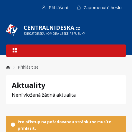
Přejít
Přihlášení
Zapomenuté heslo
k
hlavnímu
obsahu
CENTRALNIDESKA
.CZ
EXEKUTORSKÁ KOMORA ČESKÉ REPUBLIKY
Hlavní
navigace
Přihlásit se
Aktuality
Není vložená žádná aktualita
Pro přístup na požadovanou stránku se musíte
přihlásit.