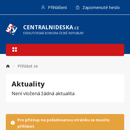
Přejít
Přihlášení
Zapomenuté heslo
k
hlavnímu
obsahu
CENTRALNIDESKA
.CZ
EXEKUTORSKÁ KOMORA ČESKÉ REPUBLIKY
Hlavní
navigace
Přihlásit se
Aktuality
Není vložená žádná aktualita
Pro přístup na požadovanou stránku se musíte
přihlásit.