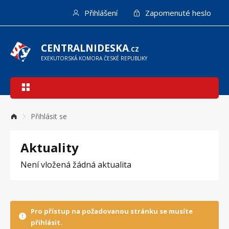
Přejít
Přihlášení
Zapomenuté heslo
k
hlavnímu
obsahu
CENTRALNIDESKA
.CZ
EXEKUTORSKÁ KOMORA ČESKÉ REPUBLIKY
Hlavní
navigace
Přihlásit se
Aktuality
Není vložená žádná aktualita
Pro přístup na požadovanou stránku se musíte
přihlásit.