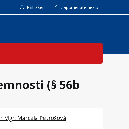
Přihlášení
Zapomenuté heslo
emnosti (§ 56b
or Mgr. Marcela Petrošová