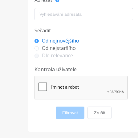
Adresát
Seřadit
Od nejnovějšího
Od nejstaršího
Dle relevance
Kontrola uživatele
Filtrovat
Zrušit