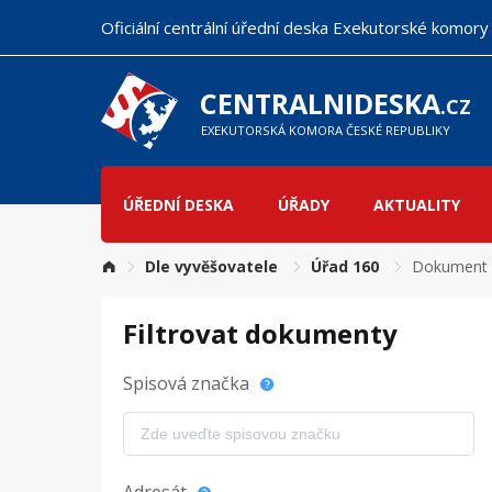
Přejít
Oficiální centrální úřední deska Exekutorské komory
k
hlavnímu
obsahu
CENTRALNIDESKA
.CZ
EXEKUTORSKÁ KOMORA ČESKÉ REPUBLIKY
ÚŘEDNÍ DESKA
ÚŘADY
AKTUALITY
Hlavní
navigace
Dle vyvěšovatele
Úřad 160
Dokument 
Filtrovat dokumenty
Spisová značka