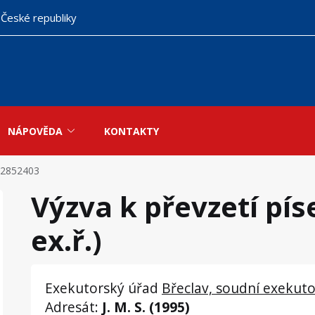
 České republiky
NÁPOVĚDA
KONTAKTY
2852403
Výzva k převzetí pís
ex.ř.)
Exekutorský úřad
Břeclav, soudní exekut
Adresát:
J. M. S. (1995)