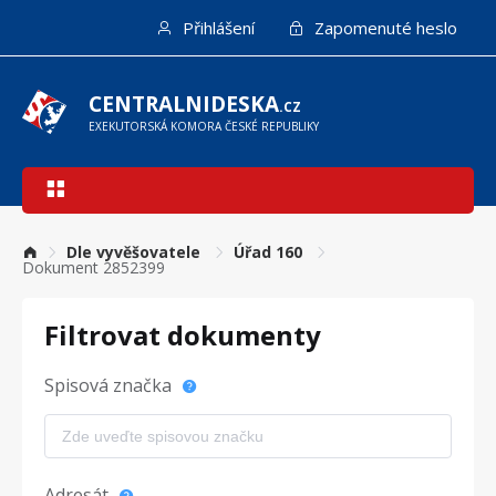
Přejít
Přihlášení
Zapomenuté heslo
k
hlavnímu
obsahu
CENTRALNIDESKA
.CZ
EXEKUTORSKÁ KOMORA ČESKÉ REPUBLIKY
Hlavní
navigace
Dle vyvěšovatele
Úřad 160
Dokument 2852399
Filtrovat dokumenty
Spisová značka
Adresát