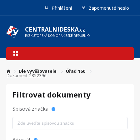
Přejít
Přihlášení
Zapomenuté heslo
k
hlavnímu
obsahu
CENTRALNIDESKA
.CZ
EXEKUTORSKÁ KOMORA ČESKÉ REPUBLIKY
Hlavní
navigace
Dle vyvěšovatele
Úřad 160
Dokument 2852396
Filtrovat dokumenty
Spisová značka
Adresát