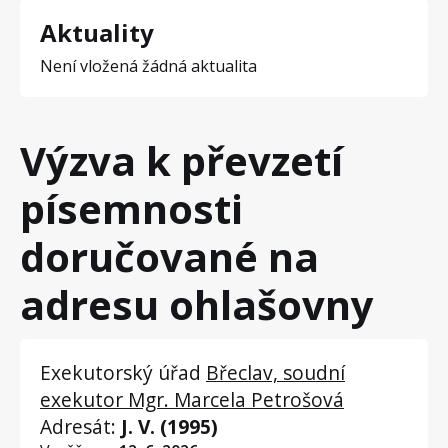
Aktuality
Není vložená žádná aktualita
Výzva k převzetí
písemnosti
doručované na
adresu ohlašovny
Exekutorský úřad
Břeclav, soudní
exekutor Mgr. Marcela Petrošová
Adresát:
J. V. (1995)