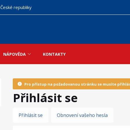
 České republiky
NÁPOVĚDA
KONTAKTY
Pro přístup na požadovanou stránku se musíte přihlás
Přihlásit se
Hlavní
Přihlásit se
Obnovení vašeho hesla
záložky