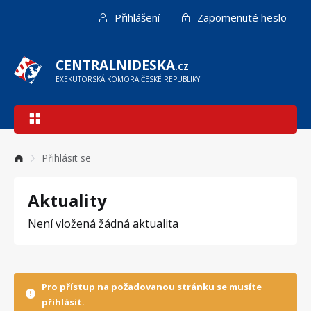
Přejít
Přihlášení
Zapomenuté heslo
k
hlavnímu
obsahu
CENTRALNIDESKA
.CZ
EXEKUTORSKÁ KOMORA ČESKÉ REPUBLIKY
Hlavní
navigace
Přihlásit se
Aktuality
Není vložená žádná aktualita
Pro přístup na požadovanou stránku se musíte
přihlásit.