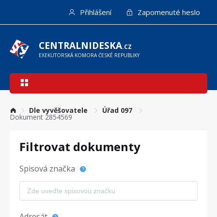
Přejít
Přihlášení
Zapomenuté heslo
k
hlavnímu
obsahu
CENTRALNIDESKA
.CZ
EXEKUTORSKÁ KOMORA ČESKÉ REPUBLIKY
Hlavní
navigace
Dle vyvěšovatele
Úřad 097
Dokument 2854569
Filtrovat dokumenty
Spisová značka
Adresát