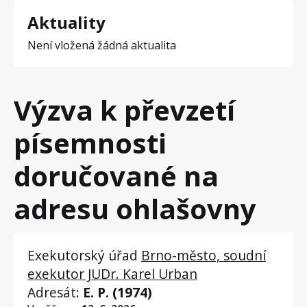
Aktuality
Není vložená žádná aktualita
Výzva k převzetí
písemnosti
doručované na
adresu ohlašovny
Exekutorský úřad
Brno-město, soudní
exekutor JUDr. Karel Urban
Adresát:
E. P. (1974)