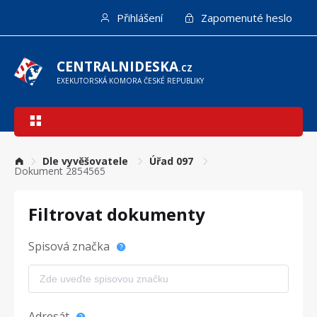
Přejít
Přihlášení
Zapomenuté heslo
k
hlavnímu
obsahu
CENTRALNIDESKA
.CZ
EXEKUTORSKÁ KOMORA ČESKÉ REPUBLIKY
Hlavní
navigace
Dle vyvěšovatele
Úřad 097
Dokument 2854565
Filtrovat dokumenty
Spisová značka
Adresát