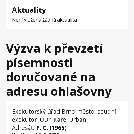
Aktuality
Není vložená žádná aktualita
Výzva k převzetí
písemnosti
doručované na
adresu ohlašovny
Exekutorský úřad
Brno-město, soudní
exekutor JUDr. Karel Urban
Adresát:
P. C. (1965)