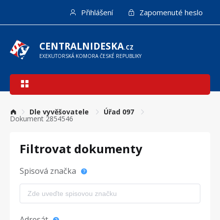
Přejít
Přihlášení
Zapomenuté heslo
k
hlavnímu
obsahu
CENTRALNIDESKA
.CZ
EXEKUTORSKÁ KOMORA ČESKÉ REPUBLIKY
Hlavní
navigace
Dle vyvěšovatele
Úřad 097
Dokument 2854546
Filtrovat dokumenty
Spisová značka
Adresát