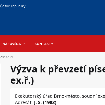
 České republiky
NÁPOVĚDA
KONTAKTY
2854525
Výzva k převzetí pís
ex.ř.)
Exekutorský úřad
Brno-město, soudní exe
Adresát:
J. S. (1983)