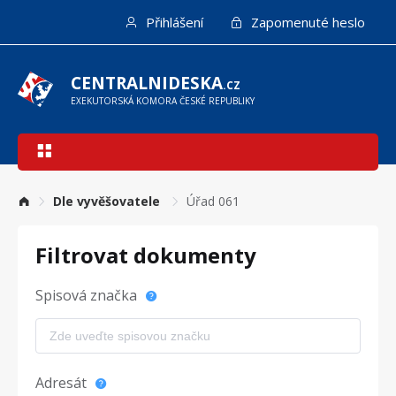
Přejít
Přihlášení
Zapomenuté heslo
k
hlavnímu
obsahu
CENTRALNIDESKA
.CZ
EXEKUTORSKÁ KOMORA ČESKÉ REPUBLIKY
Hlavní
navigace
Dle vyvěšovatele
Úřad 061
Filtrovat dokumenty
Spisová značka
Adresát