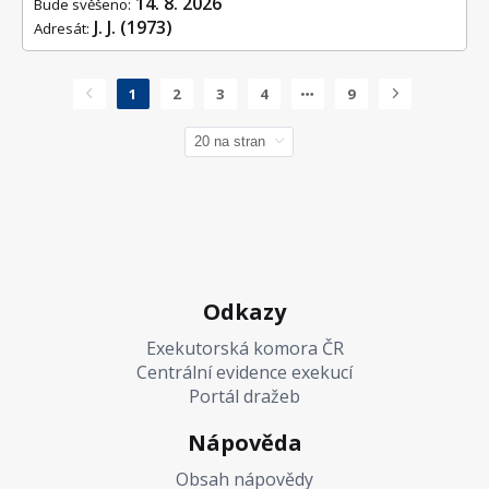
14. 8. 2026
Bude svěšeno:
J. J. (1973)
Adresát:
1
2
3
4
9
Odkazy
Exekutorská komora ČR
Centrální evidence exekucí
Portál dražeb
Nápověda
Obsah nápovědy