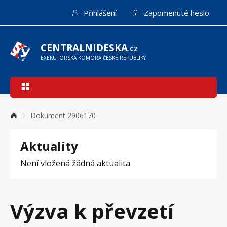
Přejít
Přihlášení
Zapomenuté heslo
k
hlavnímu
obsahu
CENTRALNIDESKA
.CZ
EXEKUTORSKÁ KOMORA ČESKÉ REPUBLIKY
Hlavní
navigace
Dokument 2906170
Aktuality
Není vložená žádná aktualita
Výzva k převzetí