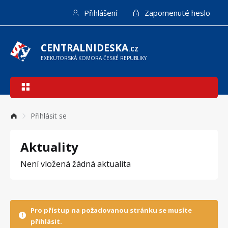
Přejít
Přihlášení
Zapomenuté heslo
k
hlavnímu
obsahu
CENTRALNIDESKA
.CZ
EXEKUTORSKÁ KOMORA ČESKÉ REPUBLIKY
Hlavní
navigace
Přihlásit se
Aktuality
Není vložená žádná aktualita
Pro přístup na požadovanou stránku se musíte
přihlásit.