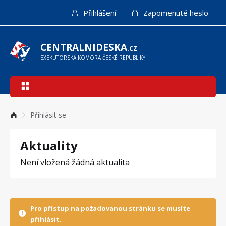
Přejít
Přihlášení
Zapomenuté heslo
k
hlavnímu
obsahu
CENTRALNIDESKA
.CZ
EXEKUTORSKÁ KOMORA ČESKÉ REPUBLIKY
Hlavní
navigace
Přihlásit se
Aktuality
Není vložená žádná aktualita
Pro přístup na požadovanou stránku se musíte
přihlásit.