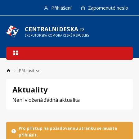
Přejít
Přihlášení
Zapomenuté heslo
k
hlavnímu
obsahu
CENTRALNIDESKA
.CZ
EXEKUTORSKÁ KOMORA ČESKÉ REPUBLIKY
Hlavní
navigace
Přihlásit se
Aktuality
Není vložená žádná aktualita
Pro přístup na požadovanou stránku se musíte
přihlásit.