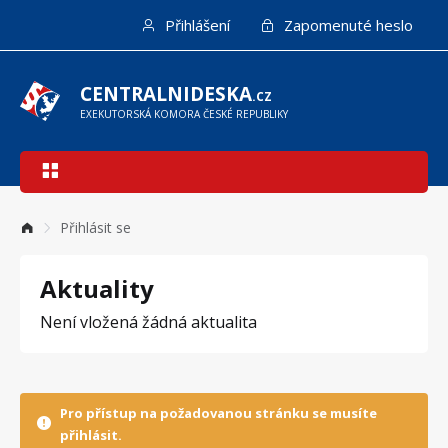
Přejít
Přihlášení
Zapomenuté heslo
k
hlavnímu
obsahu
CENTRALNIDESKA
.CZ
EXEKUTORSKÁ KOMORA ČESKÉ REPUBLIKY
Hlavní
navigace
Přihlásit se
Aktuality
Není vložená žádná aktualita
Pro přístup na požadovanou stránku se musíte
přihlásit.