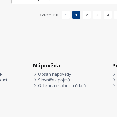
Celkem 198
1
2
3
4
Nápověda
P
R
Obsah nápovědy
kucí
Slovníček pojmů
Ochrana osobních údajů