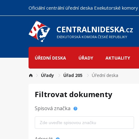
Přejít
Oficiální centrální úřední deska Exekutorské komory
k
hlavnímu
obsahu
CENTRALNIDESKA
.CZ
EXEKUTORSKÁ KOMORA ČESKÉ REPUBLIKY
ÚŘEDNÍ DESKA
ÚŘADY
AKTUALITY
Hlavní
navigace
Úřady
Úřad 205
Úřední deska
Filtrovat dokumenty
Spisová značka