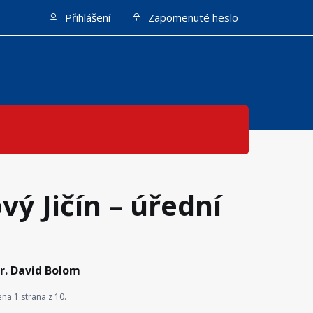
Přihlášení
Zapomenuté heslo
ý Jičín – úřední
r. David Bolom
na 1 strana z 10.