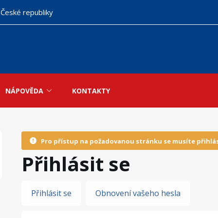
 České republiky
NÁPOVĚDA
KONTAKTY
Pro přístup na požadovanou stránku se musíte přihlás
Přihlásit se
Hlavní
Přihlásit se
Obnovení vašeho hesla
záložky