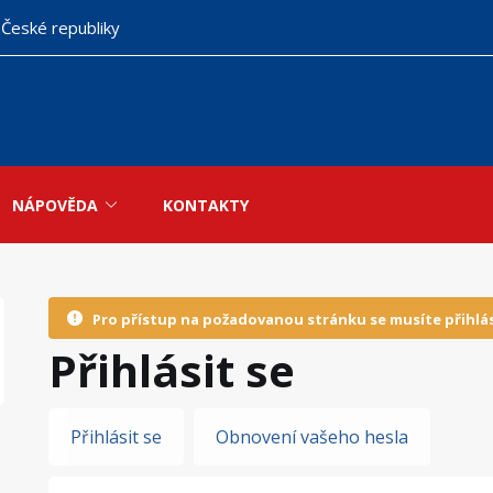
 České republiky
NÁPOVĚDA
KONTAKTY
Pro přístup na požadovanou stránku se musíte přihlás
Přihlásit se
Hlavní
Přihlásit se
Obnovení vašeho hesla
záložky