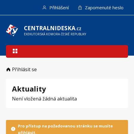
Přejít
Přihlášení
Zapomenuté heslo
k
hlavnímu
obsahu
CENTRALNIDESKA
.CZ
EXEKUTORSKÁ KOMORA ČESKÉ REPUBLIKY
Hlavní
navigace
Přihlásit se
Aktuality
Není vložená žádná aktualita
Pro přístup na požadovanou stránku se musíte
přihlásit.