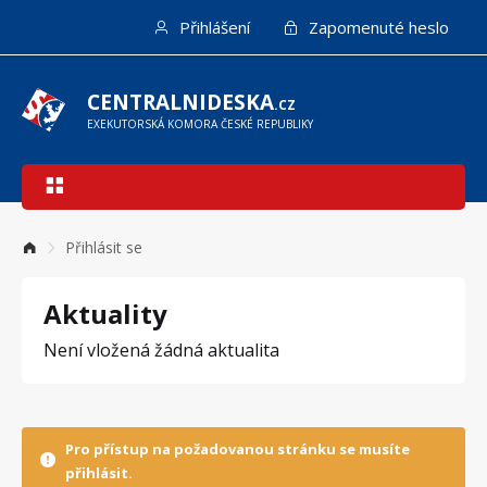
Přejít
Přihlášení
Zapomenuté heslo
k
hlavnímu
obsahu
CENTRALNIDESKA
.CZ
EXEKUTORSKÁ KOMORA ČESKÉ REPUBLIKY
Hlavní
navigace
Přihlásit se
Aktuality
Není vložená žádná aktualita
Pro přístup na požadovanou stránku se musíte
přihlásit.