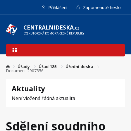
Přejít
Přihlášení
Zapomenuté heslo
k
hlavnímu
obsahu
CENTRALNIDESKA
.CZ
EXEKUTORSKÁ KOMORA ČESKÉ REPUBLIKY
Hlavní
navigace
Úřady
Úřad 185
Úřední deska
Dokument 2907556
Aktuality
Není vložená žádná aktualita
Sdělení soudního