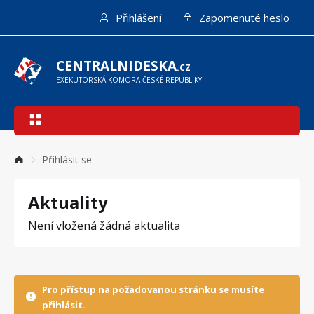
Přejít
Přihlášení
Zapomenuté heslo
k
hlavnímu
obsahu
CENTRALNIDESKA
.CZ
EXEKUTORSKÁ KOMORA ČESKÉ REPUBLIKY
Hlavní
navigace
Přihlásit se
Aktuality
Není vložená žádná aktualita
Pro přístup na požadovanou stránku se musíte
přihlásit.