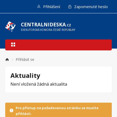
Přejít
Přihlášení
Zapomenuté heslo
k
hlavnímu
obsahu
CENTRALNIDESKA
.CZ
EXEKUTORSKÁ KOMORA ČESKÉ REPUBLIKY
Hlavní
navigace
Přihlásit se
Aktuality
Není vložená žádná aktualita
Pro přístup na požadovanou stránku se musíte
přihlásit.