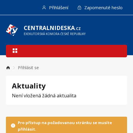
Přejít
Přihlášení
Zapomenuté heslo
k
hlavnímu
obsahu
CENTRALNIDESKA
.CZ
EXEKUTORSKÁ KOMORA ČESKÉ REPUBLIKY
Hlavní
navigace
Přihlásit se
Aktuality
Není vložená žádná aktualita
Pro přístup na požadovanou stránku se musíte
přihlásit.