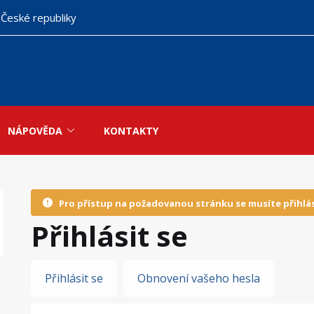
 České republiky
NÁPOVĚDA
KONTAKTY
Pro přístup na požadovanou stránku se musíte přihlás
Přihlásit se
Hlavní
Přihlásit se
Obnovení vašeho hesla
záložky