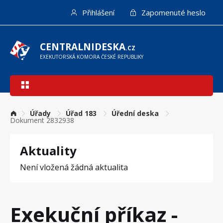
Přejít
Přihlášení
Zapomenuté heslo
k
hlavnímu
obsahu
CENTRALNIDESKA
.CZ
EXEKUTORSKÁ KOMORA ČESKÉ REPUBLIKY
Hlavní
navigace
Úřady
Úřad 183
Úřední deska
Dokument 2832938
Aktuality
Není vložená žádná aktualita
Exekuční příkaz -