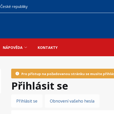
 České republiky
NÁPOVĚDA
KONTAKTY
Pro přístup na požadovanou stránku se musíte přihlás
Přihlásit se
Hlavní
Přihlásit se
Obnovení vašeho hesla
záložky