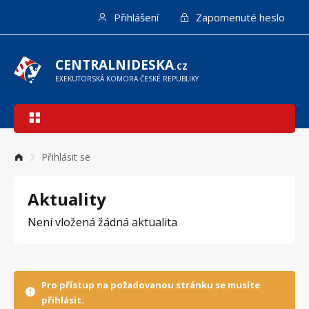
Přejít
Přihlášení
Zapomenuté heslo
k
hlavnímu
obsahu
CENTRALNIDESKA
.CZ
EXEKUTORSKÁ KOMORA ČESKÉ REPUBLIKY
Hlavní
navigace
Přihlásit se
Aktuality
Není vložená žádná aktualita
Pro přístup na požadovanou stránku se musíte
přihlásit.