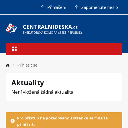
Přejít
Přihlášení
Zapomenuté heslo
k
hlavnímu
obsahu
CENTRALNIDESKA
.CZ
EXEKUTORSKÁ KOMORA ČESKÉ REPUBLIKY
Hlavní
navigace
Přihlásit se
Aktuality
Není vložená žádná aktualita
Pro přístup na požadovanou stránku se musíte
přihlásit.