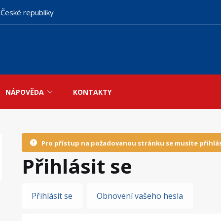
 České republiky
NÁPOVĚDA
KONTAKTY
Pro přístup na požadovanou stránku se musíte přihlás
Přihlásit se
Hlavní
Přihlásit se
Obnovení vašeho hesla
záložky