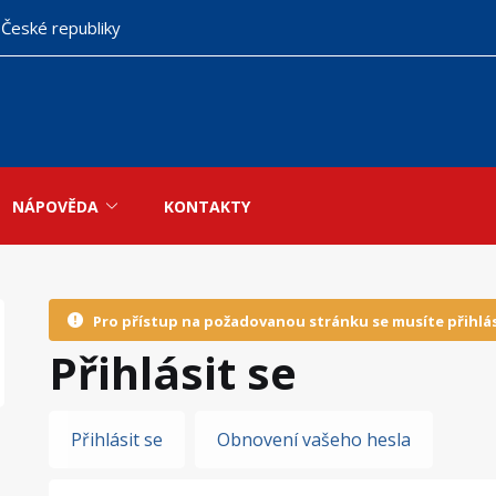
 České republiky
NÁPOVĚDA
KONTAKTY
Pro přístup na požadovanou stránku se musíte přihlás
Přihlásit se
Hlavní
Přihlásit se
Obnovení vašeho hesla
záložky