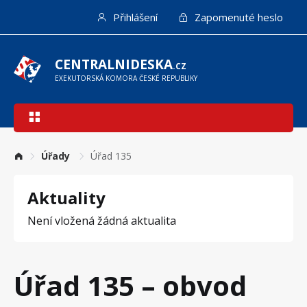
Přejít
Přihlášení
Zapomenuté heslo
k
hlavnímu
obsahu
CENTRALNIDESKA
.CZ
EXEKUTORSKÁ KOMORA ČESKÉ REPUBLIKY
Hlavní
navigace
Úřady
Úřad 135
Aktuality
Není vložená žádná aktualita
Úřad 135 – obvod