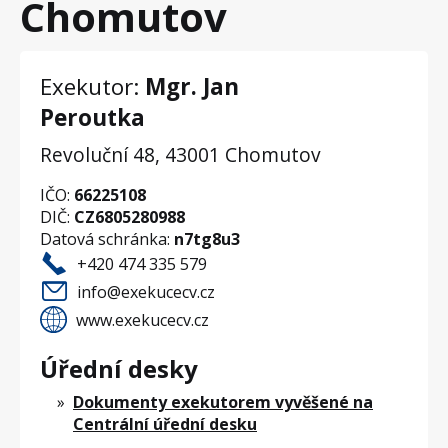
Chomutov
Exekutor:
Mgr. Jan
Peroutka
Revoluční 48, 43001 Chomutov
IČO:
66225108
DIČ:
CZ6805280988
Datová schránka:
n7tg8u3
+420 474 335 579
info@exekucecv.cz
www.exekucecv.cz
Úřední desky
Dokumenty exekutorem vyvěšené na
Centrální úřední desku