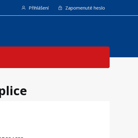
Přihlášení
Zapomenuté heslo
plice