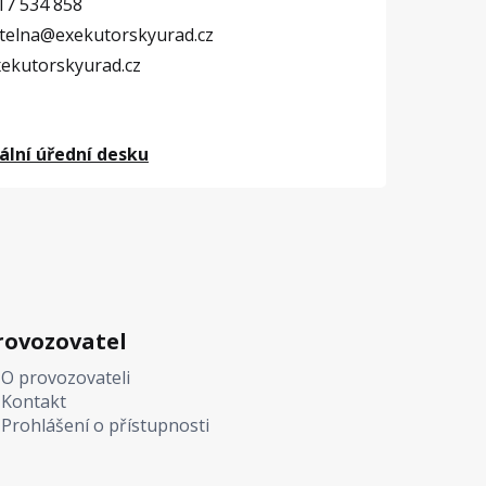
17 534 858
telna@exekutorskyurad.cz
ekutorskyurad.cz
lní úřední desku
rovozovatel
O provozovateli
Kontakt
Prohlášení o přístupnosti