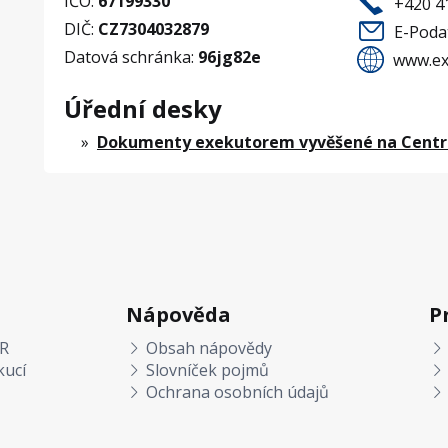
IČO:
67199330
+420 4
DIČ:
CZ7304032879
E-Poda
Datová schránka:
96jg82e
www.ex
Úřední desky
Dokumenty exekutorem vyvěšené na Centrá
Nápověda
P
R
Obsah nápovědy
kucí
Slovníček pojmů
Ochrana osobních údajů